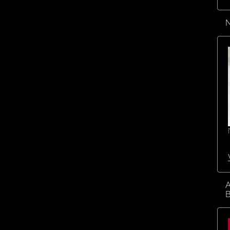
N
A
B