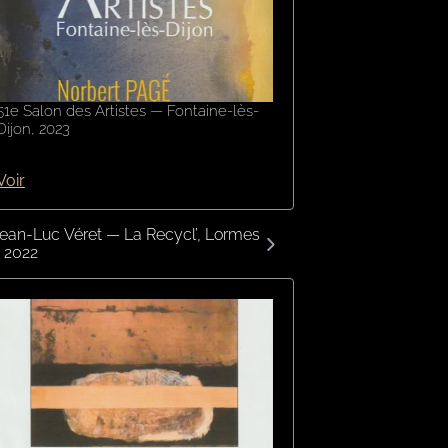
51e Salon des Artistes — Fontaine-lès-
Dijon, 2023
Voir
ean-Luc Véret — La Recycl’, Lormes
 2022